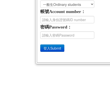
帳號Account number
：
密碼Password
：